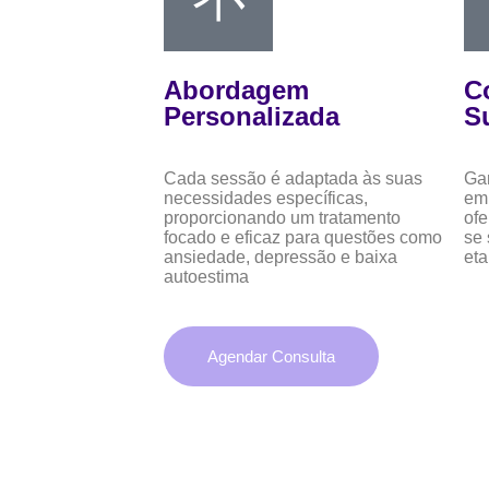
Abordagem
C
Personalizada
S
Cada sessão é adaptada às suas
Gar
necessidades específicas,
em
proporcionando um tratamento
ofe
focado e eficaz para questões como
se 
ansiedade, depressão e baixa
eta
autoestima
Agendar Consulta