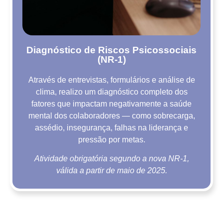
Diagnóstico de Riscos Psicossociais
(NR-1)
Através de entrevistas, formulários e análise de
clima, realizo um diagnóstico completo dos
fatores que impactam negativamente a saúde
mental dos colaboradores — como sobrecarga,
assédio, insegurança, falhas na liderança e
pressão por metas.
Atividade obrigatória segundo a nova NR-1,
válida a partir de maio de 2025.