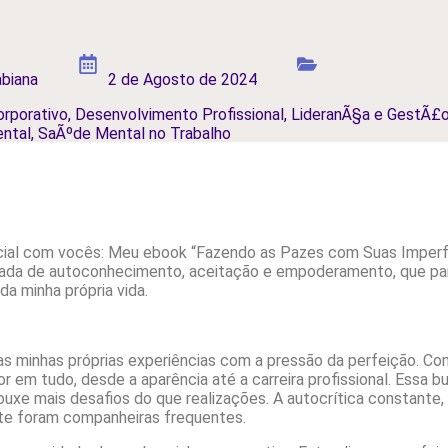
biana
2 de Agosto de 2024
rporativo
,
Desenvolvimento Profissional
,
LideranÃ§a e GestÃ£
ntal
,
SaÃºde Mental no Trabalho
ecial com vocês: Meu ebook “Fazendo as Pazes com Suas Imperf
ornada de autoconhecimento, aceitação e empoderamento, que pa
a minha própria vida.
as minhas próprias experiências com a pressão da perfeição. C
r em tudo, desde a aparência até a carreira profissional. Essa b
rouxe mais desafios do que realizações. A autocrítica constante
nte foram companheiras frequentes.