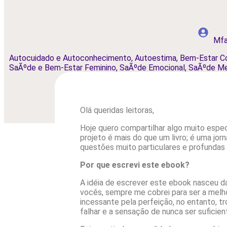
Mfa
Autocuidado e Autoconhecimento
,
Autoestima
,
Bem-Estar Co
SaÃºde e Bem-Estar Feminino
,
SaÃºde Emocional
,
SaÃºde Me
Olá queridas leitoras,
Hoje quero compartilhar algo muito esp
projeto é mais do que um livro; é uma j
questões muito particulares e profundas d
Por que escrevi este ebook?
A idéia de escrever este ebook nasceu d
vocês, sempre me cobrei para ser a melho
incessante pela perfeição, no entanto, t
falhar e a sensação de nunca ser suficie