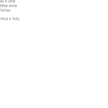
ção é uma
tilhar essa
feitas.
ica e feliz.