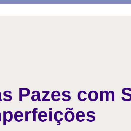
as Pazes com 
perfeições