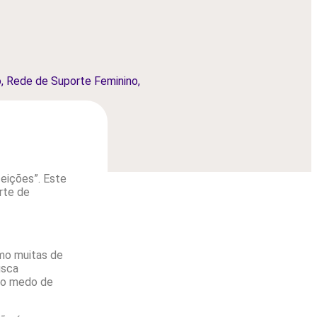
o
,
Rede de Suporte Feminino
,
eições”. Este
rte de
omo muitas de
usca
, o medo de